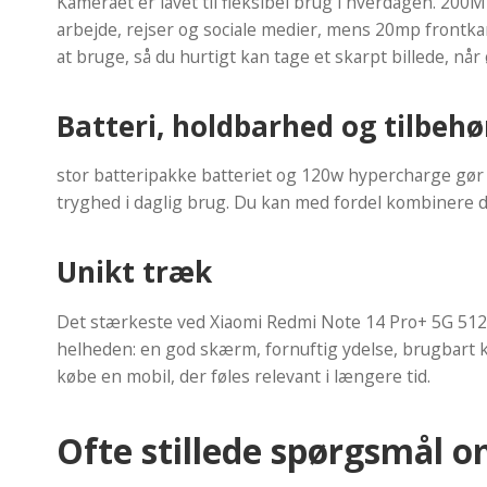
Kameraet er lavet til fleksibel brug i hverdagen. 200M
arbejde, rejser og sociale medier, mens 20mp frontka
at bruge, så du hurtigt kan tage et skarpt billede, når 
Batteri, holdbarhed og tilbehø
stor batteripakke batteriet og 120w hypercharge gør m
tryghed i daglig brug. Du kan med fordel kombinere
Unikt træk
Det stærkeste ved Xiaomi Redmi Note 14 Pro+ 5G 512GB
helheden: en god skærm, fornuftig ydelse, brugbart kam
købe en mobil, der føles relevant i længere tid.
Ofte stillede spørgsmål 