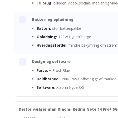
Til brug:
billeder, video, sociale medier og vid
Batteri og opladning
Batteri:
stor batteripakke
Opladning:
120W HyperCharge
Hverdagsfordel:
mindre bekymring om strøm i
Design og software
Farve:
+ Frost Blue
Holdbarhed:
IP68/IP69K afhængigt af marked og
Software:
Xiaomi HyperOS
Derfor vælger man Xiaomi Redmi Note 14 Pro+ 5G