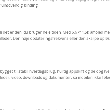
r unødvendig binding.
di det er den, du bruger hele tiden. Med 6,67" 1.5k amoled me
 billeder. Den høje opdateringsfrekvens eller den skarpe opløsn
et til stabil hverdagsbrug, hurtig appskift og de opgaver, 
leder, video, downloads og dokumenter, så mobilen ikke føles 