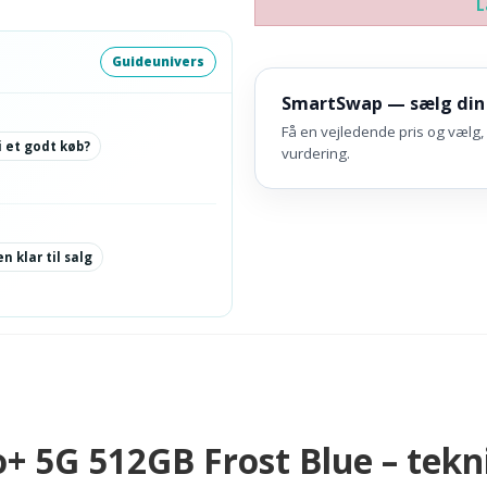
L
Guideunivers
SmartSwap — sælg din
Få en vejledende pris og vælg, 
i et godt køb?
vurdering.
n klar til salg
+ 5G 512GB Frost Blue – tekni