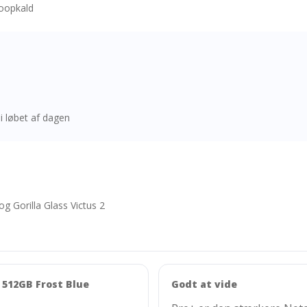
eoopkald
 løbet af dagen
 Gorilla Glass Victus 2
 512GB Frost Blue
Godt at vide