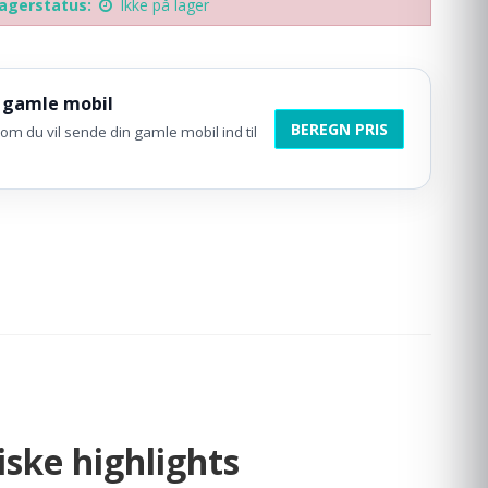
agerstatus:
Ikke på lager
 gamle mobil
BEREGN PRIS
om du vil sende din gamle mobil ind til
ske highlights