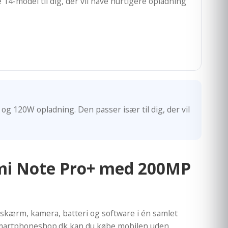
14-model til dig, der vil have hurtigere opladning
g 120W opladning. Den passer især til dig, der vil
dmi Note Pro+ med 200MP
 skærm, kamera, batteri og software i én samlet
os Smartphoneshop.dk kan du købe mobilen uden