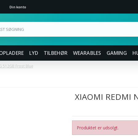
Din konto
OPLADERE
LYD
TILBEHØR
WEARABLES
GAMING
H
G 512GB Frost Blue
XIAOMI REDMI 
Produktet er udsolgt.