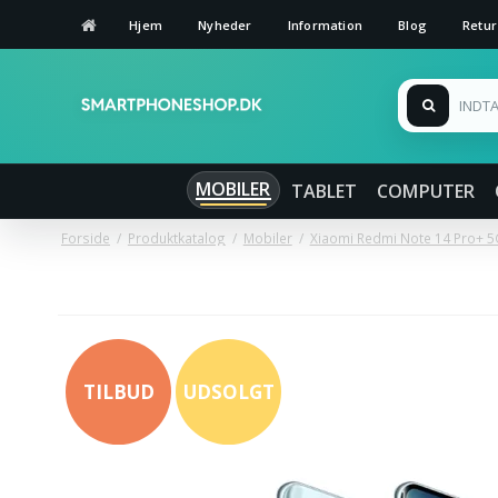
Hjem
Nyheder
Information
Blog
Retur
MOBILER
TABLET
COMPUTER
Forside
/
Produktkatalog
/
Mobiler
/
Xiaomi Redmi Note 14 Pro+ 5
TILBUD
UDSOLGT