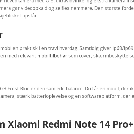
P hovedkamera med OIS, ultravidvinkel og ekstra kameralinse g
mera gør videoopkald og selfies nemmere. Den største fordel
øjeblikket opstår.
r
obilen praktisk i en travl hverdag. Samtidig giver ip68/ip69k
 den med relevant
mobiltilbehør
som cover, skærmbeskyttelse 
 Frost Blue er den samlede balance. Du får en mobil, der ik
era, stærk batterioplevelse og en softwareplatform, der er le
om Xiaomi Redmi Note 14 Pro+