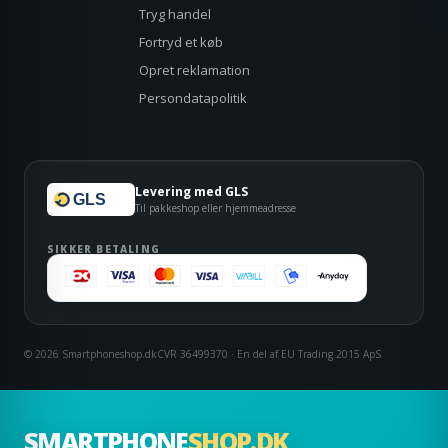
Tryg handel
Fortryd et køb
Opret reklamation
Persondatapolitik
Levering med GLS
GLS
Til pakkeshop eller hjemmeadresse
SIKKER BETALING
© 2026 Smartphoneshop.dk
CVR 36499370 · En del af EU Trading 2015 ApS
SMARTPHONE
SHOP.DK