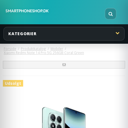
KATEGORIER
Forside
/
Produktkatalog
/
Mobiler
/
Xiaomi Redmi Note 14 Pro 5G 256GB Coral Green
Udsolgt