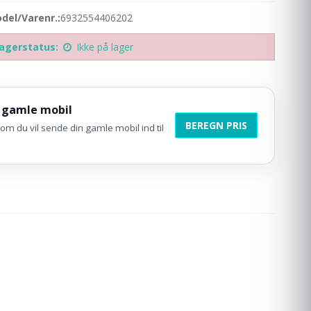
del/Varenr.:
6932554406202
agerstatus:
Ikke på lager
 gamle mobil
BEREGN PRIS
om du vil sende din gamle mobil ind til