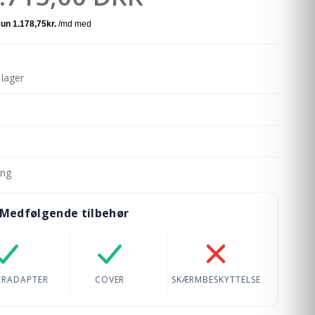
lager
ing
Medfølgende tilbehør
ret
Opladeradapter: Ikke inkluderet
Cover: Ikke inkluderet
Skærmbeskyttelse: Ikk
ERADAPTER
COVER
SKÆRMBESKYTTELSE