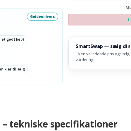
Mo
Guideunivers
L
i et godt køb?
SmartSwap — sælg din
Få en vejledende pris og vælg, 
vurdering.
n klar til salg
– tekniske specifikationer