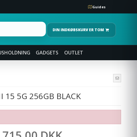
Guides
DIN INDKØBSKURV ER TOM
USHOLDNING
GADGETS
OUTLET
I 15 5G 256GB BLACK
.715,00 DKK