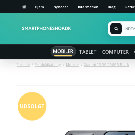
Hjem
Nyheder
Information
Blog
Retur
MOBILER
TABLET
COMPUTER
Forside
/
Produktkatalog
/
Mobiler
/
Xiaomi 15 5G 256GB Black
UDSOLGT