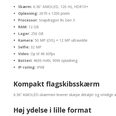
Skærm:
6.36" AMOLED, 120 Hz, HDR10+
Opløsning:
2670 x 1200 pixels
Processor:
Snapdragon 8s Gen 3
RAM:
12 GB
Lager:
256 GB
Kamera:
50 MP (OIS) + 12 MP ultravidde
Selfie:
32 MP
Video:
Op til 4K 60fps
Batteri:
4600 mAh, 90W opladning
IP-rating:
IP68
Kompakt flagskibsskærm
6.36” AMOLED-skærmen leverer skarpe detaljer og smidige a
Høj ydelse i lille format