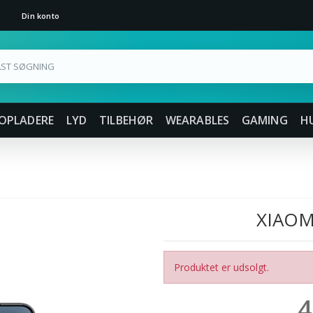
Din konto
OPLADERE
LYD
TILBEHØR
WEARABLES
GAMING
H
XIAOM
Produktet er udsolgt.
4