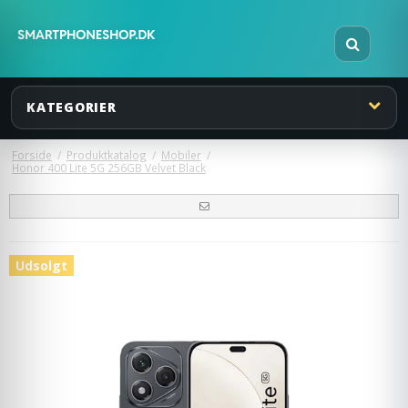
KATEGORIER
Forside
/
Produktkatalog
/
Mobiler
/
Honor 400 Lite 5G 256GB Velvet Black
Udsolgt