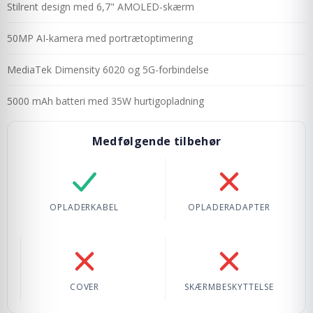
Stilrent design med 6,7" AMOLED-skærm
50MP AI-kamera med portrætoptimering
MediaTek Dimensity 6020 og 5G-forbindelse
5000 mAh batteri med 35W hurtigopladning
Medfølgende tilbehør
Opladerkabel: Inkluderet
Opladeradapter: Ik
OPLADERKABEL
OPLADERADAPTER
Cover: Ikke inkluderet
Skærmbeskyttelse: 
COVER
SKÆRMBESKYTTELSE