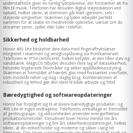
understøttelse giver en rumlig lydoplevelse, der forstærker alt fra
film til musik. Telefonen har desuden digital støjreduktion ved
opkald, hvilket sikrer, at stemmen går klart igennem, selv i
støjende omgivelser. Skærmen og lyden arbejder perfekt
sammen for at skabe en medrivende oplevelse, uanset om du
streamer serier, spiller eller taler i telefon.
Sikkerhed og holdbarhed
Honor 400 Lite beskytter dine data med fingeraftrykslæser
integreret i skærmen og ansigtsoplåsning via frontkameraet.
Telefonen er IP54-certificeret, hvilket betyder, at den tåler støv og
vandstænk. MagicOS tilbyder desuden flere lag af datasikkerhed,
herunder krypterede filområder og sikker apptilladelsesstyring.
Skærmen er fremstillet af hærdet glas med forstærket overflade,
som modstår ridser og slag i daglig brug. Kombinationen af
robusthed og lethed gør den ideel til både arbejde og fritid.
Bæredygtighed og softwareopdateringer
Honor har forpligtet sig til at levere bæredygtige produkter, og
400 Lite er ingen undtagelse. Telefonens emballage er fremstillet
af genbrugspapir, og virksomheden anvender energieffektive
produktionsmetoder. Derudover lover Honor mindst tre års
softwareopdateringer og fire års sikkerhedsopdateringer, hvilket
sikrer, at din enhed holder sig moderne og sikker i lang tid
fremover. Den lange supportperiode gør telefonen til et trygt og