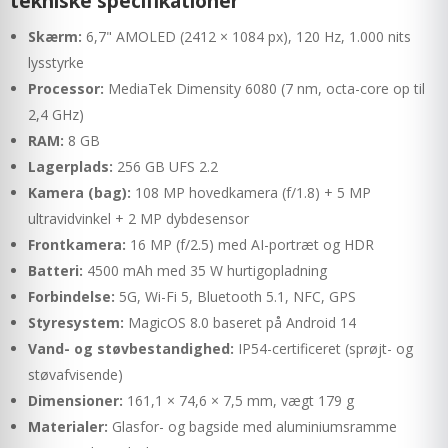
tekniske specifikationer
Skærm:
6,7" AMOLED (2412 × 1084 px), 120 Hz, 1.000 nits
lysstyrke
Processor:
MediaTek Dimensity 6080 (7 nm, octa-core op til
2,4 GHz)
RAM:
8 GB
Lagerplads:
256 GB UFS 2.2
Kamera (bag):
108 MP hovedkamera (f/1.8) + 5 MP
ultravidvinkel + 2 MP dybdesensor
Frontkamera:
16 MP (f/2.5) med AI-portræt og HDR
Batteri:
4500 mAh med 35 W hurtigopladning
Forbindelse:
5G, Wi-Fi 5, Bluetooth 5.1, NFC, GPS
Styresystem:
MagicOS 8.0 baseret på Android 14
Vand- og støvbestandighed:
IP54-certificeret (sprøjt- og
støvafvisende)
Dimensioner:
161,1 × 74,6 × 7,5 mm, vægt 179 g
Materialer:
Glasfor- og bagside med aluminiumsramme