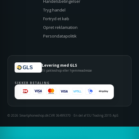
Handelsbetingelser
Tryg handel
Fortryd et køb
Opret reklamation
Persondatapolitik
Levering med GLS
GLS
Til pakkeshop eller hjemmeadresse
SIKKER BETALING
© 2026 Smartphoneshop.dk
CVR 36499370 · En del af EU Trading 2015 ApS