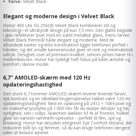
Farve:
Velvet Black
Elegant og moderne design i Velvet Black
Honor 400 Lite 5G 256GB Velvet Black kombinerer stil og
teknologi i et ultratyndt design på kun 7,5 mm. Den glatte bagside
i glas reflekterer lyset med en subtil metallisk glans, mens farven
Velvet Black fremstår både elegant og moderne. Med de
afrundede kanter og lette konstruktion ligger telefonen perfekt i
hånden, og det smalle kameramodul giver et rent og minimalistisk
udtryk. Designet oser af premium-kvalitet, selvom prisen hører til i
mellemklassen. Honor har tydeligt haft fokus på både æstetik og
komfort i denne model.
6,7” AMOLED-skærm med 120 Hz
opdateringshastighed
Den store 6,7 tommer AMOLED-skærm leverer levende farver,
dyb kontrast og en silkeblød brugeroplevelse takket være 120 Hz
opdateringshastighed. Med en opløsning på 2412 × 1084 pixel og
en maksimal lysstyrke på 1.000 nits får du skarpe detaljer og høj
synlighed, selv i sollys. Skærmen dækker 93 % af fronten, hvilket
giver en næsten rammefri oplevelse – perfekt til film, spil og
browsing. Honor har desuden integreret Eye Comfort-tilstand, der
reducerer blåt lys og flimmer, så du kan bruge telefonen længere
uden at belaste øjnene.