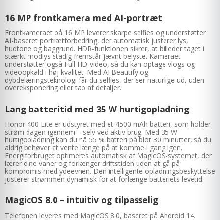
16 MP frontkamera med AI-portræt
Frontkameraet på 16 MP leverer skarpe selfies og understøtter
AI-baseret portrætforbedring, der automatisk justerer lys,
hudtone og baggrund. HDR-funktionen sikrer, at billeder taget i
stærkt modlys stadig fremstår jævnt belyste. Kameraet
understøtter også Full HD-video, så du kan optage vlogs og
videoopkald i høj kvalitet. Med AI Beautify og
dybdelæringsteknologi får du selfies, der ser naturlige ud, uden
overeksponering eller tab af detaljer.
Lang batteritid med 35 W hurtigopladning
Honor 400 Lite er udstyret med et 4500 mAh batteri, som holder
strøm dagen igennem – selv ved aktiv brug. Med 35 W
hurtigopladning kan du nå 55 % batteri på blot 30 minutter, så du
aldrig behøver at vente længe på at komme i gang igen.
Energiforbruget optimeres automatisk af MagicOS-systemet, der
lærer dine vaner og forlænger driftstiden uden at gå på
kompromis med ydeevnen. Den intelligente opladningsbeskyttelse
justerer strømmen dynamisk for at forlænge batteriets levetid.
MagicOS 8.0 – intuitiv og tilpasselig
Telefonen leveres med MagicOS 8.0, baseret på Android 14.