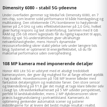
Dimensity 6080 – stabil 5G-ydeevne
Under overfladen gemmer sig MediaTek Dimensity 6080, en 7
nm-chip, som leverer solid performance til både hverdagsbrug og
multitasking. Den ottekernede CPU kombinerer to højtydende
kerner på 2,4 GHz og seks effektivitetskerner på 2,0 GHz, hvilket
giver hurtig respons og lavt strømforbrug. Sammen med 8 GB
RAM og 256 GB intern lagerplads får du rigelig kapacitet til apps,
fotos og spil. 5G-understøttelsen giver ultrahurtige
netværkshastigheder, mens Honor’s dynamiske
ressourcefordeling sikrer stabil ydelse selv under længere tids
brug. Systemet er optimeret til energieffektivitet, så du får
maksimal performance uden overophedning.
108 MP kamera med imponerende detaljer
Honor 400 Lite 5G er udstyret med et alsidigt tredobbelt
kamerasystem, der giver dig mulighed for at fange ethvert øjeblik
i høj kvalitet. Hovedsensoren på 108 MP leverer billeder med
fantastisk detaljerigdom og realistiske farver. Den store sensor
og blændeåbning på f/1.8 gør det muligt at tage klare billeder selv
i svagt lys. Ultravidvinkelkameraet på 5 MP udvider perspektivet,
perfekt til landskabsbilleder, mens 2 MP dybdesensoren sikrer
præcis baggrundssløring i portrættilstand. Kameraets AI-
optimering genkender automatisk scener og justerer
indstillingerne for at levere det bedst mulige resultat i realtid.