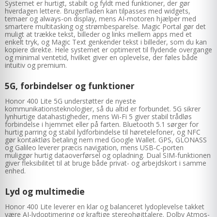
Systemet er hurtigt, stabilt og fyldt med funktioner, der gør
hverdagen lettere. Brugerfladen kan tilpasses med widgets,
temaer og always-on display, mens AI-motoren hjælper med
smartere multitasking og strømbesparelse. Magic Portal gør det
muligt at trække tekst, billeder og links mellem apps med et
enkelt tryk, og Magic Text genkender tekst i billeder, som du kan
kopiere direkte. Hele systemet er optimeret til flydende overgange
og minimal ventetid, hvilket giver en oplevelse, der føles både
intuitiv og premium.
5G, forbindelser og funktioner
Honor 400 Lite 5G understøtter de nyeste
kommunikationsteknologier, så du altid er forbundet. 5G sikrer
lynhurtige datahastigheder, mens Wi-Fi 5 giver stabil trådløs
forbindelse i hjemmet eller på farten. Bluetooth 5.1 sørger for
hurtig parring og stabil lydforbindelse til høretelefoner, og NFC
gør kontaktløs betaling nem med Google Wallet. GPS, GLONASS
og Galileo leverer præcis navigation, mens USB-C-porten
muliggør hurtig dataoverførsel og opladning. Dual SIM-funktionen
giver fleksibilitet til at bruge både privat- og arbejdskort i samme
enhed.
Lyd og multimedie
Honor 400 Lite leverer en klar og balanceret lydoplevelse takket
være AI-lydoptimering og kraftige stereohøjttalere. Dolby Atmos-