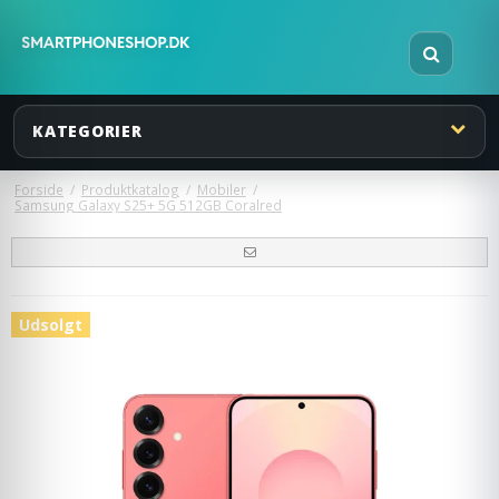
KATEGORIER
Forside
/
Produktkatalog
/
Mobiler
/
Samsung Galaxy S25+ 5G 512GB Coralred
Udsolgt