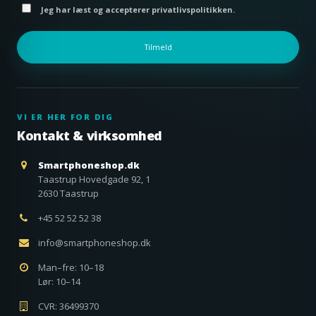
Jeg har læst og accepterer privatlivspolitikken.
Tilmeld
VI ER HER FOR DIG
Kontakt & virksomhed
Smartphoneshop.dk
Taastrup Hovedgade 92, 1
2630 Taastrup
+45 52 52 52 38
info@smartphoneshop.dk
Man–fre: 10–18
Lør: 10–14
CVR: 36499370