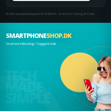
© 2026 Smartphoneshop.dk
CVR 36499370 · En del af EU Trading 2015 ApS
SMARTPHONE
SHOP.DK
Smartere teknologi. Tryggere køb.
TECH
MADE
SIMPLE