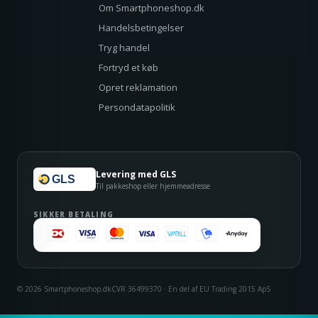
Om Smartphoneshop.dk
Handelsbetingelser
Tryg handel
Fortryd et køb
Opret reklamation
Persondatapolitik
Levering med GLS
GLS
Til pakkeshop eller hjemmeadresse
SIKKER BETALING
© 2026 Smartphoneshop.dk
CVR 36499370 · En del af EU Trading 2015 ApS