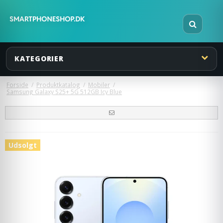
KATEGORIER
Forside
/
Produktkatalog
/
Mobiler
/
Samsung Galaxy S25+ 5G 512GB Icy Blue
Udsolgt