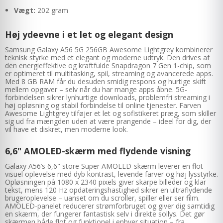
Vægt:
202 gram
Høj ydeevne i et let og elegant design
Samsung Galaxy A56 5G 256GB Awesome Lightgrey kombinerer
teknisk styrke med et elegant og moderne udtryk. Den drives af
den energieffektive og kraftfulde Snapdragon 7 Gen 1-chip, som
er optimeret til multitasking, spil, streaming og avancerede apps.
Med 8 GB RAM får du desuden smidig respons og hurtige skift
mellem opgaver – selv når du har mange apps åbne. 5G-
forbindelsen sikrer lynhurtige downloads, problemfri streaming i
høj opløsning og stabil forbindelse til online tjenester. Farven
Awesome Lightgrey tilføjer et let og sofistikeret præg, som skiller
sig ud fra mængden uden at være prangende – ideel for dig, der
vil have et diskret, men moderne look.
6,6" AMOLED-skærm med flydende visning
Galaxy A56’s 6,6" store Super AMOLED-skærm leverer en flot
visuel oplevelse med dyb kontrast, levende farver og høj lysstyrke.
Opløsningen på 1080 x 2340 pixels giver skarpe billeder og klar
tekst, mens 120 Hz opdateringshastighed sikrer en ultraflydende
brugeroplevelse – uanset om du scroller, spiller eller ser film.
AMOLED-panelet reducerer strømforbruget og giver dig samtidig
en skærm, der fungerer fantastisk selv i direkte sollys. Det gør
skærmen både flot og funktionel i enhver situation – fra