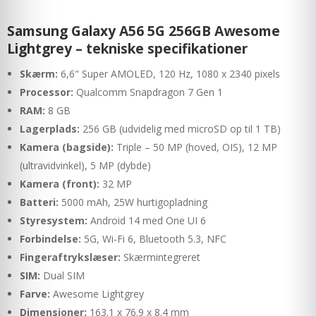
Samsung Galaxy A56 5G 256GB Awesome
Lightgrey – tekniske specifikationer
Skærm:
6,6" Super AMOLED, 120 Hz, 1080 x 2340 pixels
Processor:
Qualcomm Snapdragon 7 Gen 1
RAM:
8 GB
Lagerplads:
256 GB (udvidelig med microSD op til 1 TB)
Kamera (bagside):
Triple – 50 MP (hoved, OIS), 12 MP
(ultravidvinkel), 5 MP (dybde)
Kamera (front):
32 MP
Batteri:
5000 mAh, 25W hurtigopladning
Styresystem:
Android 14 med One UI 6
Forbindelse:
5G, Wi-Fi 6, Bluetooth 5.3, NFC
Fingeraftrykslæser:
Skærmintegreret
SIM:
Dual SIM
Farve:
Awesome Lightgrey
Dimensioner:
163.1 x 76.9 x 8.4 mm