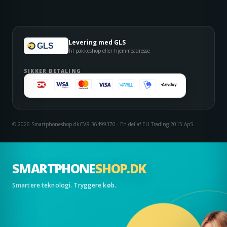
Levering med GLS
GLS
Til pakkeshop eller hjemmeadresse
SIKKER BETALING
© 2026 Smartphoneshop.dk
CVR 36499370 · En del af EU Trading 2015 ApS
SMARTPHONE
SHOP.DK
Smartere teknologi. Tryggere køb.