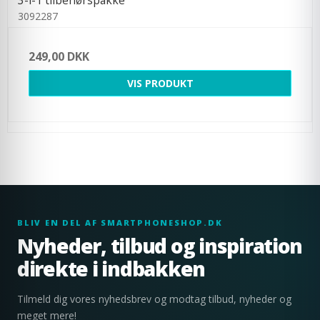
3-i-1 tilbehørspakke
3092287
249,00 DKK
VIS PRODUKT
BLIV EN DEL AF SMARTPHONESHOP.DK
Nyheder, tilbud og inspiration
direkte i indbakken
Tilmeld dig vores nyhedsbrev og modtag tilbud, nyheder og
meget mere!