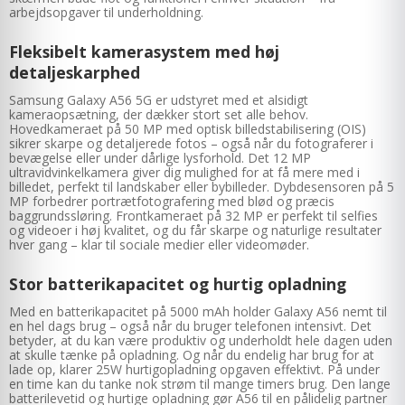
arbejdsopgaver til underholdning.
Fleksibelt kamerasystem med høj
detaljeskarphed
Samsung Galaxy A56 5G er udstyret med et alsidigt
kameraopsætning, der dækker stort set alle behov.
Hovedkameraet på 50 MP med optisk billedstabilisering (OIS)
sikrer skarpe og detaljerede fotos – også når du fotograferer i
bevægelse eller under dårlige lysforhold. Det 12 MP
ultravidvinkelkamera giver dig mulighed for at få mere med i
billedet, perfekt til landskaber eller bybilleder. Dybdesensoren på 5
MP forbedrer portrætfotografering med blød og præcis
baggrundssløring. Frontkameraet på 32 MP er perfekt til selfies
og videoer i høj kvalitet, og du får skarpe og naturlige resultater
hver gang – klar til sociale medier eller videomøder.
Stor batterikapacitet og hurtig opladning
Med en batterikapacitet på 5000 mAh holder Galaxy A56 nemt til
en hel dags brug – også når du bruger telefonen intensivt. Det
betyder, at du kan være produktiv og underholdt hele dagen uden
at skulle tænke på opladning. Og når du endelig har brug for at
lade op, klarer 25W hurtigopladning opgaven effektivt. På under
en time kan du tanke nok strøm til mange timers brug. Den lange
batterilevetid og hurtige opladning gør A56 til en pålidelig partner