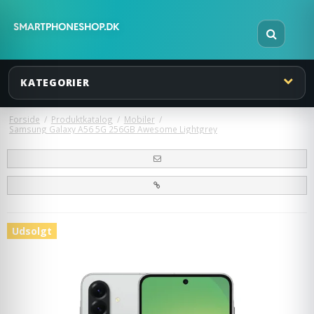
KATEGORIER
Forside
/
Produktkatalog
/
Mobiler
/
Samsung Galaxy A56 5G 256GB Awesome Lightgrey
Udsolgt