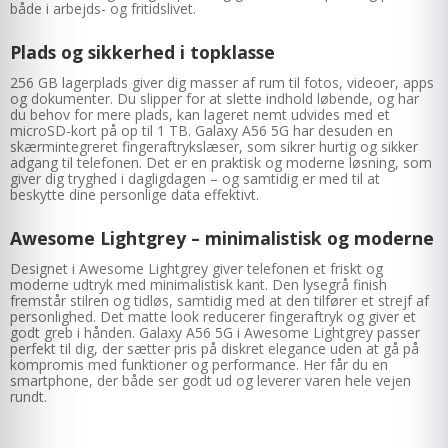
både i arbejds- og fritidslivet.
Plads og sikkerhed i topklasse
256 GB lagerplads giver dig masser af rum til fotos, videoer, apps
og dokumenter. Du slipper for at slette indhold løbende, og har
du behov for mere plads, kan lageret nemt udvides med et
microSD-kort på op til 1 TB. Galaxy A56 5G har desuden en
skærmintegreret fingeraftrykslæser, som sikrer hurtig og sikker
adgang til telefonen. Det er en praktisk og moderne løsning, som
giver dig tryghed i dagligdagen – og samtidig er med til at
beskytte dine personlige data effektivt.
Awesome Lightgrey – minimalistisk og moderne
Designet i Awesome Lightgrey giver telefonen et friskt og
moderne udtryk med minimalistisk kant. Den lysegrå finish
fremstår stilren og tidløs, samtidig med at den tilfører et strejf af
personlighed. Det matte look reducerer fingeraftryk og giver et
godt greb i hånden. Galaxy A56 5G i Awesome Lightgrey passer
perfekt til dig, der sætter pris på diskret elegance uden at gå på
kompromis med funktioner og performance. Her får du en
smartphone, der både ser godt ud og leverer varen hele vejen
rundt.