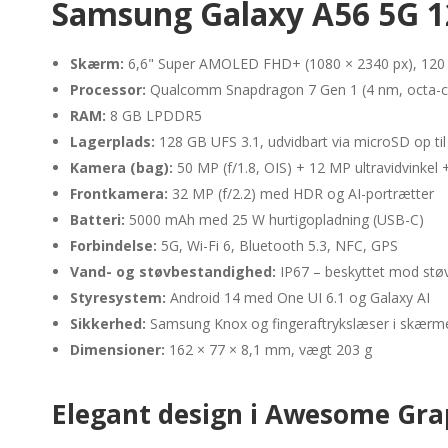
Samsung Galaxy A56 5G 1
Skærm:
6,6" Super AMOLED FHD+ (1080 × 2340 px), 120 Hz
Processor:
Qualcomm Snapdragon 7 Gen 1 (4 nm, octa-c
RAM:
8 GB LPDDR5
Lagerplads:
128 GB UFS 3.1, udvidbart via microSD op til
Kamera (bag):
50 MP (f/1.8, OIS) + 12 MP ultravidvinkel
Frontkamera:
32 MP (f/2.2) med HDR og AI-portrætter
Batteri:
5000 mAh med 25 W hurtigopladning (USB-C)
Forbindelse:
5G, Wi-Fi 6, Bluetooth 5.3, NFC, GPS
Vand- og støvbestandighed:
IP67 – beskyttet mod støv
Styresystem:
Android 14 med One UI 6.1 og Galaxy AI
Sikkerhed:
Samsung Knox og fingeraftrykslæser i skærm
Dimensioner:
162 × 77 × 8,1 mm, vægt 203 g
Elegant design i Awesome Gra