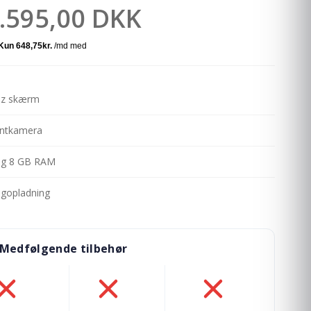
.595,00 DKK
Hz skærm
ontkamera
og 8 GB RAM
igopladning
Medfølgende tilbehør
ret
Opladeradapter: Ikke inkluderet
Cover: Ikke inkluderet
Skærmbeskyttelse: Ikk