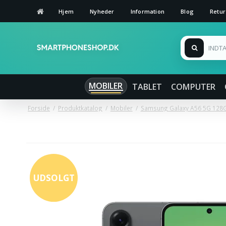
Hjem
Nyheder
Information
Blog
Retur
MOBILER
TABLET
COMPUTER
Forside
/
Produktkatalog
/
Mobiler
/
Samsung Galaxy A56 5G 128
UDSOLGT