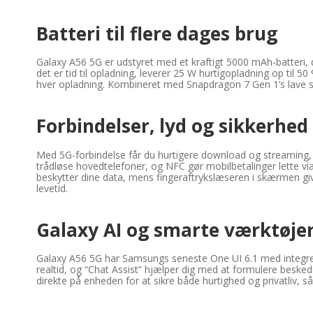
Batteri til flere dages brug
Galaxy A56 5G er udstyret med et kraftigt 5000 mAh-batteri, 
det er tid til opladning, leverer 25 W hurtigopladning op til 5
hver opladning. Kombineret med Snapdragon 7 Gen 1’s lave st
Forbindelser, lyd og sikkerhed
Med 5G-forbindelse får du hurtigere download og streaming, me
trådløse hovedtelefoner, og NFC gør mobilbetalinger lette v
beskytter dine data, mens fingeraftrykslæseren i skærmen giv
levetid.
Galaxy AI og smarte værktøje
Galaxy A56 5G har Samsungs seneste One UI 6.1 med integrere
realtid, og “Chat Assist” hjælper dig med at formulere beskede
direkte på enheden for at sikre både hurtighed og privatliv, s