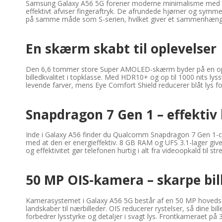
Samsung Galaxy A56 5G forener moderne minimalisme med pr
effektivt afviser fingeraftryk. De afrundede hjørner og symm
på samme måde som S-serien, hvilket giver et sammenhængende,
En skærm skabt til oplevelser
Den 6,6 tommer store Super AMOLED-skærm byder på en opløs
billedkvalitet i topklasse. Med HDR10+ og op til 1000 nits ly
levende farver, mens Eye Comfort Shield reducerer blåt lys f
Snapdragon 7 Gen 1 – effektiv
Inde i Galaxy A56 finder du Qualcomm Snapdragon 7 Gen 1-ch
med at den er energieffektiv. 8 GB RAM og UFS 3.1-lager give
og effektivitet gør telefonen hurtig i alt fra videoopkald til 
50 MP OIS-kamera – skarpe bil
Kamerasystemet i Galaxy A56 5G består af en 50 MP hovedsensor 
landskaber til nærbilleder. OIS reducerer rystelser, så dine 
forbedrer lysstyrke og detaljer i svagt lys. Frontkameraet på 