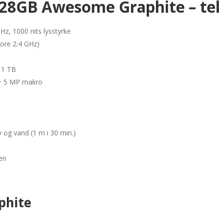
28GB Awesome Graphite – tek
, 1000 nits lysstyrke
ore 2.4 GHz)
 1 TB
 + 5 MP makro
 og vand (1 m i 30 min.)
en
phite