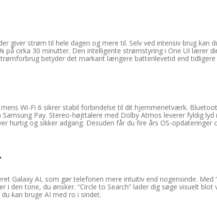
der giver strøm til hele dagen og mere til. Selv ved intensiv brug ka
0 % på cirka 30 minutter. Den intelligente strømstyring i One UI lærer d
rømforbrug betyder det markant længere batterilevetid end tidligere
ns Wi-Fi 6 sikrer stabil forbindelse til dit hjemmenetværk. Bluetooth
ia Samsung Pay. Stereo-højttalere med Dolby Atmos leverer fyldig ly
er hurtig og sikker adgang. Desuden får du fire års OS-opdateringer o
r
t Galaxy AI, som gør telefonen mere intuitiv end nogensinde. Med “Li
r i den tone, du ønsker. “Circle to Search” lader dig søge visuelt blot
å du kan bruge AI med ro i sindet.