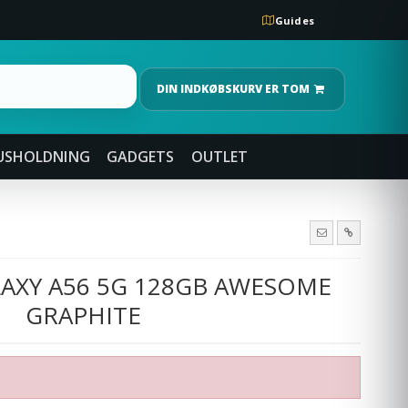
Guides
DIN INDKØBSKURV ER TOM
USHOLDNING
GADGETS
OUTLET
AXY A56 5G 128GB AWESOME
GRAPHITE