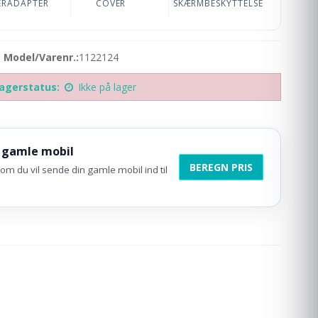
ERADAPTER
COVER
SKÆRMBESKYTTELSE
Model/Varenr.:
1122124
agerstatus:
Ikke på lager
 gamle mobil
BEREGN PRIS
om du vil sende din gamle mobil ind til