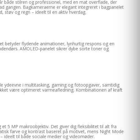
åde stilren og professionel, med en mat overflade, der
d ad gangen. Bagkameraerne er elegant integreret i bagpanelet
støv og regn – ideelt til en aktiv hverdag.
betyder flydende animationer, lynhurtig respons og en
lm indendørs. AMOLED-panelet sikrer dybe sorte toner og
e ydeevne i multitasking, gaming og fotoopgaver, samtidig
 takket være optimeret varmeafledning. Kombinationen af kraft
5 MP makroobjektiv. Det giver dig fleksibilitet til alt fra
tomatisk farve og kontrast baseret på motivet, mens Night Mode
 – ideelt til både sociale medier og videomøder.