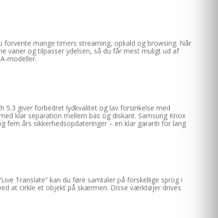
n du forvente mange timers streaming, opkald og browsing. Når
ine vaner og tilpasser ydelsen, så du får mest muligt ud af
 A-modeller.
 5.3 giver forbedret lydkvalitet og lav forsinkelse med
d med klar separation mellem bas og diskant. Samsung Knox
g fem års sikkerhedsopdateringer – en klar garanti for lang
ve Translate” kan du føre samtaler på forskellige sprog i
 ved at cirkle et objekt på skærmen. Disse værktøjer drives