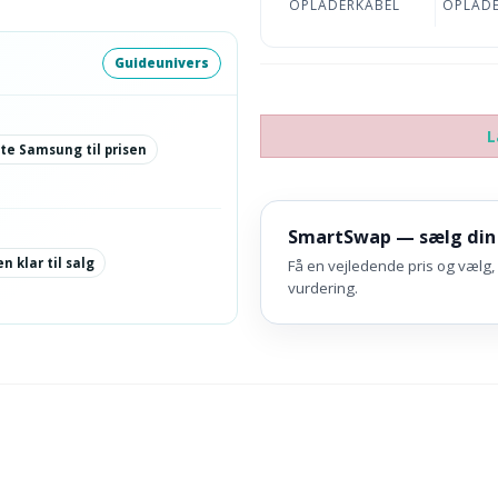
OPLADERKABEL
OPLAD
Guideunivers
L
te Samsung til prisen
SmartSwap — sælg din
n klar til salg
Få en vejledende pris og vælg, 
vurdering.