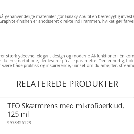
genanvendelige materialer gør Galaxy A56 til en bæredygtig investe
ite-finishen er anodiseret direkte ind i rammen, hvilket gør farven s
 stærk ydeevne, elegant design og moderne AI-funktioner i én k
u en smartphone, der leverer på alle parametre. Den er hurtig, holdbar
t være både praktisk og inspirerende, uanset om du arbejder, streamer
RELATEREDE PRODUKTER
TFO Skærmrens med mikrofiberklud,
125 ml
9978456123