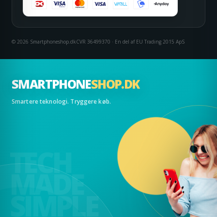
© 2026 Smartphoneshop.dk
CVR 36499370 · En del af EU Trading 2015 ApS
SMARTPHONE
SHOP.DK
Smartere teknologi. Tryggere køb.
TECH
MADE
SIMPLE