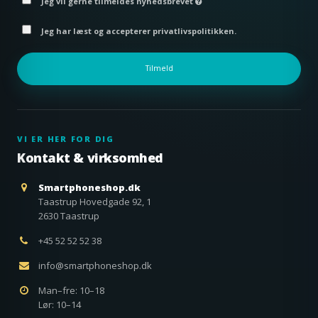
Jeg vil gerne tilmeldes nyhedsbrevet
Jeg har læst og accepterer privatlivspolitikken.
Tilmeld
VI ER HER FOR DIG
Kontakt & virksomhed
Smartphoneshop.dk
Taastrup Hovedgade 92, 1
2630 Taastrup
+45 52 52 52 38
info@smartphoneshop.dk
Man–fre: 10–18
Lør: 10–14