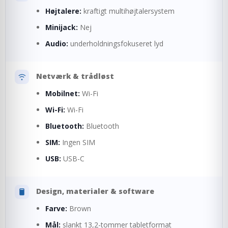
Højtalere:
kraftigt multihøjtalersystem
Minijack:
Nej
Audio:
underholdningsfokuseret lyd
Netværk & trådløst
Mobilnet:
Wi-Fi
Wi-Fi:
Wi-Fi
Bluetooth:
Bluetooth
SIM:
Ingen SIM
USB:
USB-C
Design, materialer & software
Farve:
Brown
Mål:
slankt 13,2-tommer tabletformat