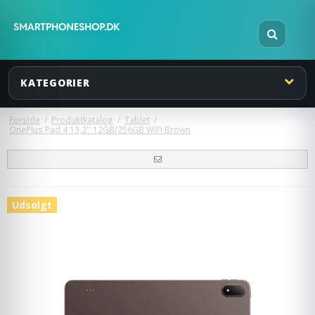
KATEGORIER
Forside
/
Produktkatalog
/
Tablet
/
OnePlus Pad 4 13,2'' 12GB/256GB WiFi Brown
Udsolgt