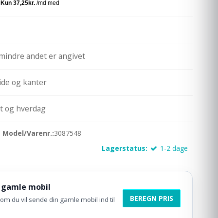
mindre andet er angivet
ide og kanter
rt og hverdag
Model/Varenr.:
3087548
Lagerstatus:
1-2 dage
 gamle mobil
BEREGN PRIS
om du vil sende din gamle mobil ind til