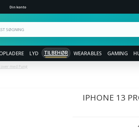
Din konto
TILBEHØR
OPLADERE
LYD
WEARABLES
GAMING
H
 Cover med Pung
IPHONE 13 PR